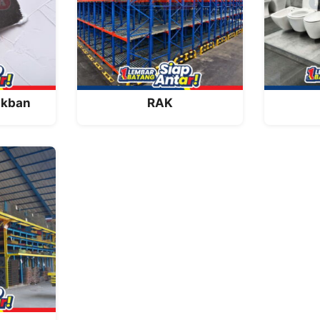
akban
RAK