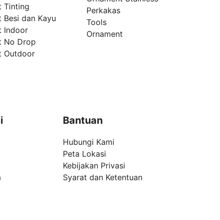
 Tinting
Perkakas
t Besi dan Kayu
Tools
t Indoor
Ornament
t No Drop
t Outdoor
i
Bantuan
Hubungi Kami
Peta Lokasi
Kebijakan Privasi
a
Syarat dan Ketentuan