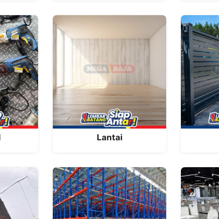
l
Lantai