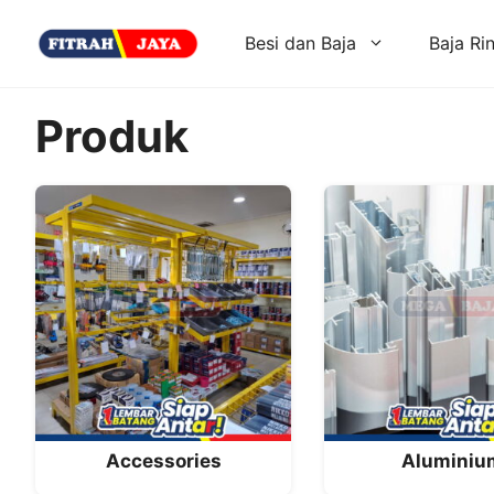
Skip
to
Besi dan Baja
Baja Ri
content
Produk
Accessories
Aluminiu