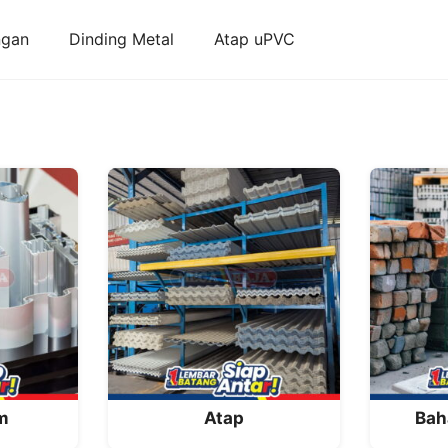
ngan
Dinding Metal
Atap uPVC
m
Atap
Bah