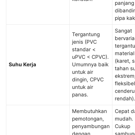
panjang
dibandi
pipa kak
Sangat
Tergantung
bervaria
jenis (PVC
tergant
standar <
material
uPVC < CPVC).
(karet, s
Suhu Kerja
Umumnya baik
tahan s
untuk air
ekstrem
dingin, CPVC
fleksibel
untuk air
cenderu
panas.
rendah)
Membutuhkan
Cepat d
pemotongan,
mudah.
penyambungan
Cukup
dengan
sambun