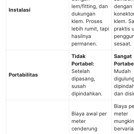
lem/fitting, dan
dengan
Instalasi
dukungan
konekto
klem. Proses
klem. S
lebih rumit, tapi
praktis 
hasilnya
penggu
permanen.
sesaat.
Tidak
Sangat
Portabel:
Portabe
Setelah
Mudah
Portabilitas
dipasang,
digulung
susah
dipinda
dipindahkan.
dan dis
Biaya pe
Biaya awal per
meter
meter
mungki
cenderung
bervaria