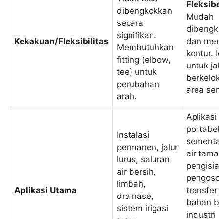
Fleksibe
dibengkokkan
Mudah
secara
dibengk
signifikan.
Kekakuan/Fleksibilitas
dan men
Membutuhkan
kontur. 
fitting (elbow,
untuk ja
tee) untuk
berkelo
perubahan
area sem
arah.
Aplikasi
portabel
Instalasi
sementa
permanen, jalur
air tama
lurus, saluran
pengisia
air bersih,
pengoso
limbah,
Aplikasi Utama
transfer
drainase,
bahan b
sistem irigasi
industri