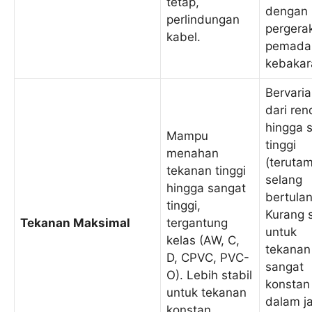
tetap,
dengan
perlindungan
pergera
kabel.
pemad
kebakar
Bervaria
dari re
hingga 
Mampu
tinggi
menahan
(teruta
tekanan tinggi
selang
hingga sangat
bertulan
tinggi,
Kurang s
Tekanan Maksimal
tergantung
untuk
kelas (AW, C,
tekanan
D, CPVC, PVC-
sangat
O). Lebih stabil
konstan
untuk tekanan
dalam j
konstan.