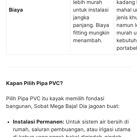
lebih murah
kadang 
Biaya
untuk instalasi
mahal u
jangka
jenis kh
panjang. Biaya
namun l
fitting mungkin
murah u
menambah.
kebutuh
portabel
Kapan Pilih Pipa PVC?
Pilih Pipa PVC itu kayak memilih fondasi
bangunan, Sobat Mega Baja! Dia jagoan buat:
Instalasi Permanen:
Untuk sistem air bersih di
rumah, saluran pembuangan, atau irigasi utama
di kebun yang nggak bakal dipindah-pindah.