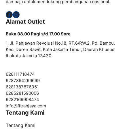
dan baja untuk mendukung pembangunan nasional.
Facebook
Instagram
Alamat Outlet
Buka 08.00 Pagi s/d 17.00 Sore
1, Jl. Pahlawan Revolusi No.18, RT.6/RW.2, Pd. Bambu,
Kec. Duren Sawit, Kota Jakarta Timur, Daerah Khusus
Ibukota Jakarta 13430
628111718474
6287864266699
6281387876351
6285281590006
6282169908474
info@
fitrahjaya.com
Tentang Kami
Tentang Kami