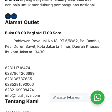
dan baja untuk mendukung pembangunan nasional.
Facebook
Instagram
Alamat Outlet
Buka 08.00 Pagi s/d 17.00 Sore
1, Jl. Pahlawan Revolusi No.18, RT.6/RW.2, Pd. Bambu,
Kec. Duren Sawit, Kota Jakarta Timur, Daerah Khusus
Ibukota Jakarta 13430
628111718474
6287864266699
6281387876351
6285281590006
6282169908474
info@
fitrahjaya.com
Whatsapp
Sekarang!!
Tentang Kami