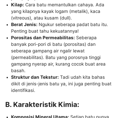
Kilap:
Cara batu memantulkan cahaya. Ada
yang kilapnya kayak logam (metalik), kaca
(vitreous), atau kusam (dull).
Berat Jenis:
Ngukur seberapa padat batu itu.
Penting buat tahu kekuatannya!
Porositas dan Permeabilitas:
Seberapa
banyak pori-pori di batu (porositas) dan
seberapa gampang air ngalir lewat
(permeabilitas). Batu yang porosnya tinggi
gampang nyerap air, kurang cocok buat area
basah.
Struktur dan Tekstur:
Tadi udah kita bahas
dikit di jenis-jenis batu ya, ini juga penting buat
identifikasi.
B. Karakteristik Kimia:
Komposisi Mineral Utama:
Setiap batu punya