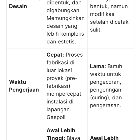
dibentuk, dan
Desain
bentuk, namun
digabungkan.
modifikasi
Memungkinkan
setelah dicetak
desain yang
sulit.
lebih kompleks
dan estetis.
Cepat:
Proses
fabrikasi di
Lama:
Butuh
luar lokasi
waktu untuk
proyek (pre-
Waktu
pengecoran,
fabrikasi)
Pengerjaan
pengeringan
mempercepat
(curing), dan
instalasi di
pengerasan.
lapangan.
Gaspol!
Awal Lebih
Tinggi:
Biaya
Awal Lebih