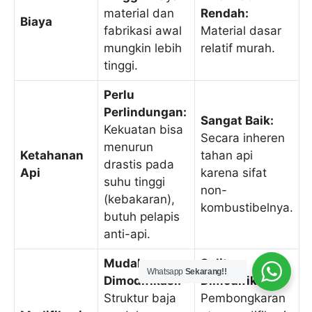
material dan
Rendah:
Biaya
fabrikasi awal
Material dasar
mungkin lebih
relatif murah.
tinggi.
Perlu
Perlindungan:
Sangat Baik:
Kekuatan bisa
Secara inheren
menurun
Ketahanan
tahan api
drastis pada
Api
karena sifat
suhu tinggi
non-
(kebakaran),
kombustibelnya.
butuh pelapis
anti-api.
Mudah
Sulit
Whatsapp
Sekarang!!
Dimodifikasi:
Dimodifikasi:
Struktur baja
Pembongkaran