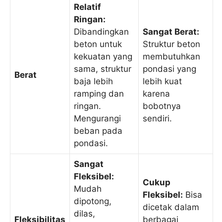
Relatif
Ringan:
Dibandingkan
Sangat Berat:
beton untuk
Struktur beton
kekuatan yang
membutuhkan
sama, struktur
pondasi yang
Berat
baja lebih
lebih kuat
ramping dan
karena
ringan.
bobotnya
Mengurangi
sendiri.
beban pada
pondasi.
Sangat
Fleksibel:
Cukup
Mudah
Fleksibel:
Bisa
dipotong,
dicetak dalam
dilas,
Fleksibilitas
berbagai