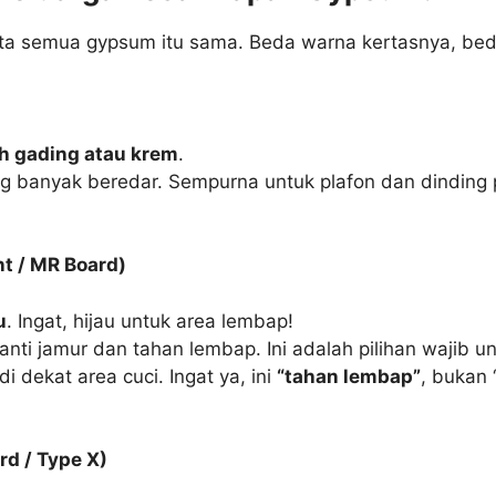
 rata semua gypsum itu sama. Beda warna kertasnya, be
h gading atau krem
.
ng banyak beredar. Sempurna untuk plafon dan dinding p
t / MR Board)
u
. Ingat, hijau untuk area lembap!
nti jamur dan tahan lembap. Ini adalah pilihan wajib 
i dekat area cuci. Ingat ya, ini
“tahan lembap”
, bukan 
rd / Type X)