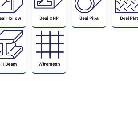
esi Hollow
Besi CNP
Besi Pipa
Besi Plat
H Beam
Wiremesh