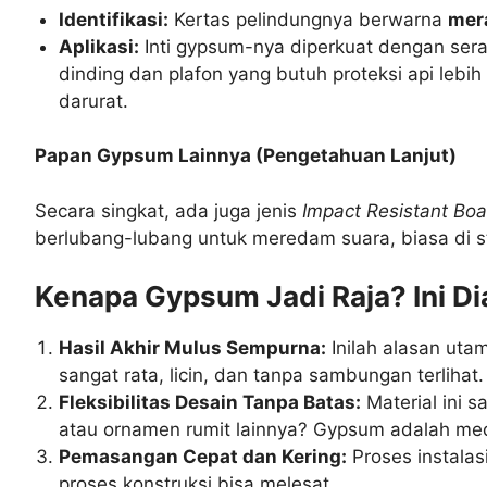
Identifikasi:
Kertas pelindungnya berwarna
mer
Aplikasi:
Inti gypsum-nya diperkuat dengan sera
dinding dan plafon yang butuh proteksi api lebih 
darurat.
Papan Gypsum Lainnya (Pengetahuan Lanjut)
Secara singkat, ada juga jenis
Impact Resistant Boa
berlubang-lubang untuk meredam suara, biasa di st
Kenapa Gypsum Jadi Raja? Ini D
Hasil Akhir Mulus Sempurna:
Inilah alasan uta
sangat rata, licin, dan tanpa sambungan terlihat.
Fleksibilitas Desain Tanpa Batas:
Material ini 
atau ornamen rumit lainnya? Gypsum adalah med
Pemasangan Cepat dan Kering:
Proses instalas
proses konstruksi bisa melesat.