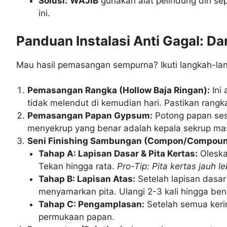
Solusi:
WAJIB
gunakan alat pelindung diri s
ini.
Panduan Instalasi Anti Gagal: Da
Mau hasil pemasangan sempurna? Ikuti langkah-lan
Pemasangan Rangka (Hollow Baja Ringan):
Ini 
tidak melendut di kemudian hari. Pastikan rangk
Pemasangan Papan Gypsum:
Potong papan se
menyekrup yang benar adalah kepala sekrup ma
Seni Finishing Sambungan (Compon/Compoun
Tahap A: Lapisan Dasar & Pita Kertas:
Oleska
Tekan hingga rata.
Pro-Tip: Pita kertas jauh 
Tahap B: Lapisan Atas:
Setelah lapisan dasar
menyamarkan pita. Ulangi 2-3 kali hingga ben
Tahap C: Pengamplasan:
Setelah semua keri
permukaan papan.