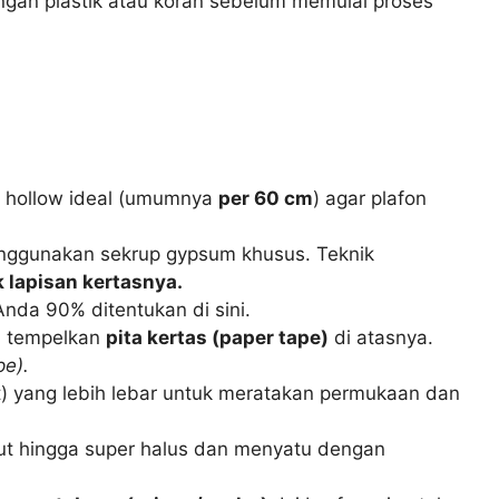
ngan plastik atau koran sebelum memulai proses
ka hollow ideal (umumnya
per 60 cm
) agar plafon
nggunakan sekrup gypsum khusus. Teknik
 lapisan kertasnya.
Anda 90% ditentukan di sini.
u tempelkan
pita kertas (paper tape)
di atasnya.
pe).
at) yang lebih lebar untuk meratakan permukaan dan
t hingga super halus dan menyatu dengan