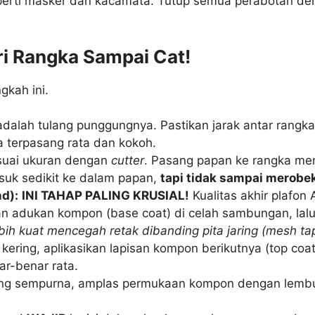
eperti masker dan kacamata. Tutup semua perabotan de
ri Rangka Sampai Cat!
gkah ini.
adalah tulang punggungnya. Pastikan jarak antar rang
a terpasang rata dan kokoh.
suai ukuran dengan
cutter
. Pasang papan ke rangka me
suk sedikit ke dalam papan,
tapi tidak sampai merobek
d):
INI TAHAP PALING KRUSIAL!
Kualitas akhir plafon 
n adukan kompon (base coat) di celah sambungan, lal
lebih kuat mencegah retak dibanding pita jaring (mesh ta
 kering, aplikasikan lapisan kompon berikutnya (top co
ar-benar rata.
ng sempurna, amplas permukaan kompon dengan lembu