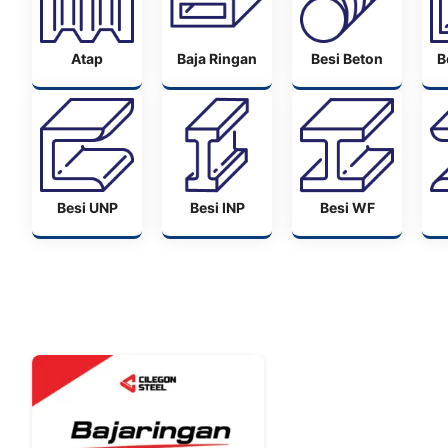
Atap
Baja Ringan
Besi Beton
B
Besi UNP
Besi INP
Besi WF