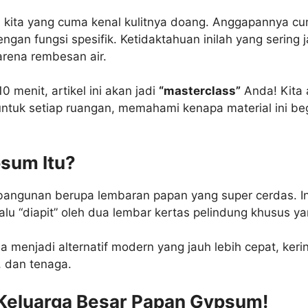
i kita yang cuma kenal kulitnya doang. Anggapannya cum
gan fungsi spesifik. Ketidaktahuan inilah yang sering j
arena rembesan air.
 menit, artikel ini akan jadi
“masterclass”
Anda! Kita 
untuk setiap ruangan, memahami kenapa material ini begi
psum Itu?
angunan berupa lembaran papan yang super cerdas. Inti
alu “diapit” oleh dua lembar kertas pelindung khusus ya
Ia menjadi alternatif modern yang jauh lebih cepat, ker
, dan tenaga.
i Keluarga Besar Papan Gypsum!