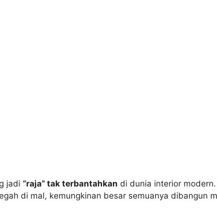
g jadi
“raja” tak terbantahkan
di dunia interior modern.
ngit megah di mal, kemungkinan besar semuanya dibangu