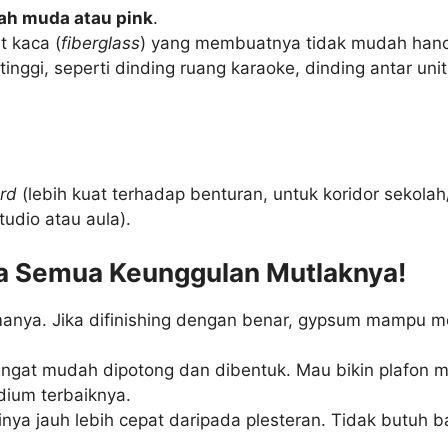
ah muda atau pink
.
t kaca (
fiberglass
) yang membuatnya tidak mudah hancu
tinggi, seperti dinding ruang karaoke, dinding antar uni
rd
(lebih kuat terhadap benturan, untuk koridor sekola
udio atau aula).
ia Semua Keunggulan Mutlaknya!
manya. Jika difinishing dengan benar, gypsum mampu m
sangat mudah dipotong dan dibentuk. Mau bikin plafon m
ium terbaiknya.
inya jauh lebih cepat daripada plesteran. Tidak butuh ba