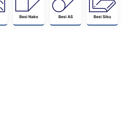
Besi Nako
Besi AS
Besi Siku