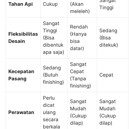
Sangat
Tahan Api
Cukup
(Akan
Tinggi
meleleh)
Sangat
Rendah
Tinggi
Sedang
Fleksibilitas
(Hanya
(Bisa
(Bisa
Desain
bisa
dibentuk
ditekuk)
datar)
apa saja)
Sangat
Sedang
Kecepatan
Cepat
(Butuh
Cepat
Pasang
(Tanpa
finishing)
finishing)
Perlu
Sangat
Sangat
dicat
Mudah
Mudah
Perawatan
ulang
(Cukup
(Cukup
secara
dilap)
dilap)
berkala