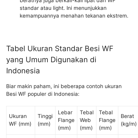
beratnya juga berkali-kali lipat dari WF
standar atau light. Ini menunjukkan
kemampuannya menahan tekanan ekstrem.
Tabel Ukuran Standar Besi WF
yang Umum Digunakan di
Indonesia
Biar makin paham, ini beberapa contoh ukuran
Besi WF populer di Indonesia:
Lebar
Tebal
Tebal
Ukuran
Tinggi
Berat
Flange
Web
Flange
WF (mm)
(mm)
(kg/m)
(mm)
(mm)
(mm)