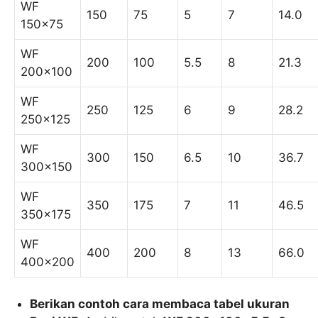
WF
150
75
5
7
14.0
150×75
WF
200
100
5.5
8
21.3
200×100
WF
250
125
6
9
28.2
250×125
WF
300
150
6.5
10
36.7
300×150
WF
350
175
7
11
46.5
350×175
WF
400
200
8
13
66.0
400×200
Berikan contoh cara membaca tabel ukuran