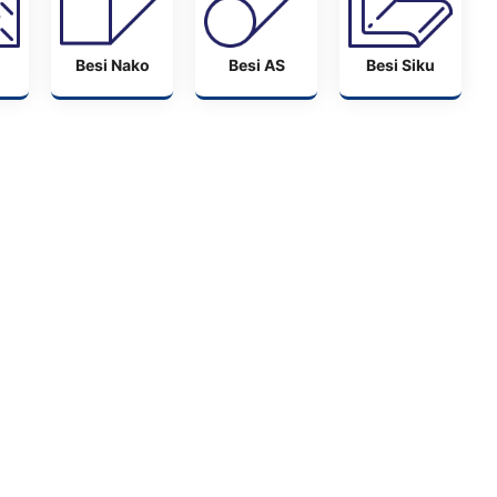
Besi Nako
Besi AS
Besi Siku