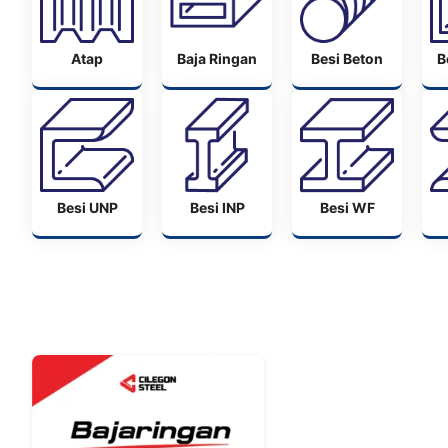
Atap
Baja Ringan
Besi Beton
B
Besi UNP
Besi INP
Besi WF