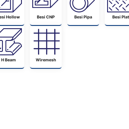
esi Hollow
Besi CNP
Besi Pipa
Besi Plat
H Beam
Wiremesh